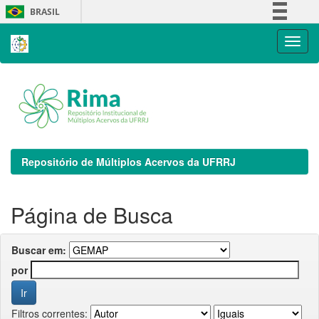
Skip
BRASIL
navigation
Simplifique!
Comunica BR
Participe
Acesso à informação
Legislação
Canais
Repositório de Múltiplos Acervos da UFRRJ
Página de Busca
Buscar em:
por
Filtros correntes: