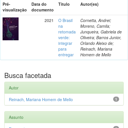
Pré-
Data do
Título
Autor(es)
visualização
documento
2021
O Brasil
Cornetta, Andrei;
na
Moreno, Camila;
retomada
Junqueira, Gabriela de
verde:
Oliveira; Barros Junior,
integrar
Orlando Aleixo de;
para
Reinach, Mariana
entregar
Homem de Mello
Busca facetada
Autor
Reinach, Mariana Homem de Mello
1
Assunto