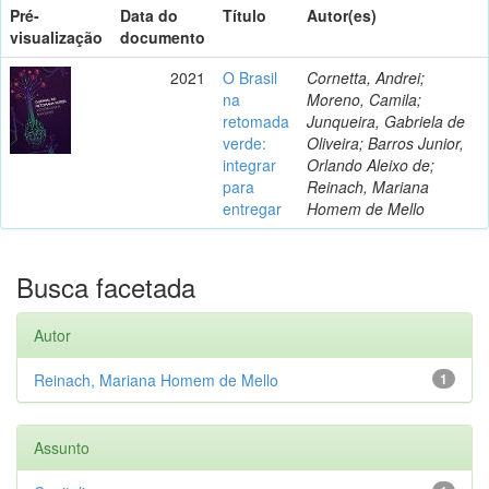
Pré-
Data do
Título
Autor(es)
visualização
documento
2021
O Brasil
Cornetta, Andrei;
na
Moreno, Camila;
retomada
Junqueira, Gabriela de
verde:
Oliveira; Barros Junior,
integrar
Orlando Aleixo de;
para
Reinach, Mariana
entregar
Homem de Mello
Busca facetada
Autor
Reinach, Mariana Homem de Mello
1
Assunto