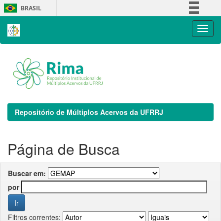
Skip
BRASIL
navigation
Simplifique!
Comunica BR
Participe
Acesso à informação
Legislação
Canais
Repositório de Múltiplos Acervos da UFRRJ
Página de Busca
Buscar em:
por
Filtros correntes: