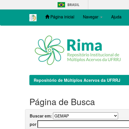
Skip
BRASIL
navigation
Página inicial
Navegar
Ajuda
Repositório de Múltiplos Acervos da UFRRJ
Página de Busca
Buscar em:
por