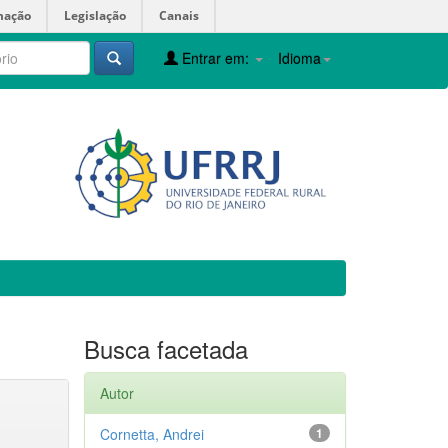
mação
Legislação
Canais
Entrar em:
Idioma
Busca facetada
Autor
Cornetta, Andrei
1