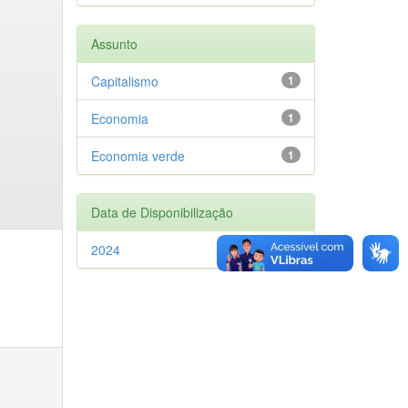
Assunto
Capitalismo
1
Economia
1
Economia verde
1
Data de Disponibilização
2024
1