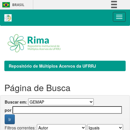
Skip
BRASIL
navigation
Simplifique!
Comunica BR
Participe
Acesso à informação
Legislação
Canais
Repositório de Múltiplos Acervos da UFRRJ
Página de Busca
Buscar em:
por
Filtros correntes: