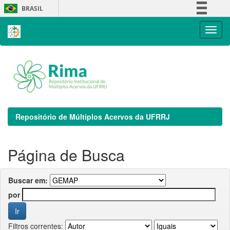
Skip
BRASIL
navigation
Simplifique!
Comunica BR
Participe
Acesso à informação
Legislação
Canais
Repositório de Múltiplos Acervos da UFRRJ
Página de Busca
Buscar em:
por
Filtros correntes: