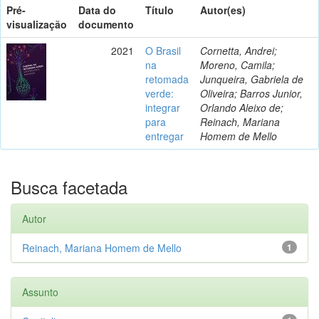
Pré-
Data do
Título
Autor(es)
visualização
documento
2021
O Brasil
Cornetta, Andrei;
na
Moreno, Camila;
retomada
Junqueira, Gabriela de
verde:
Oliveira; Barros Junior,
integrar
Orlando Aleixo de;
para
Reinach, Mariana
entregar
Homem de Mello
Busca facetada
Autor
Reinach, Mariana Homem de Mello
1
Assunto