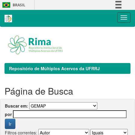
Skip
BRASIL
navigation
Simplifique!
Comunica BR
Participe
Acesso à informação
Legislação
Canais
Repositório de Múltiplos Acervos da UFRRJ
Página de Busca
Buscar em:
por
Filtros correntes: