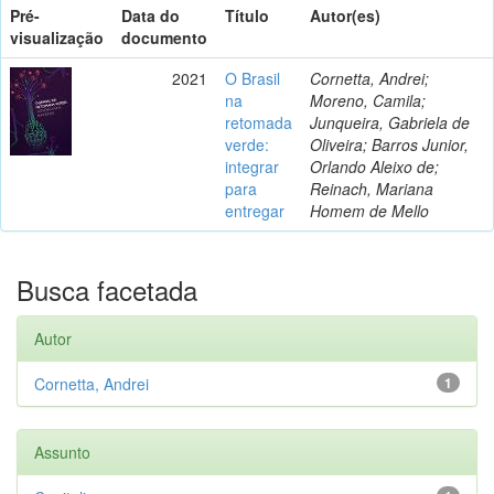
Pré-
Data do
Título
Autor(es)
visualização
documento
2021
O Brasil
Cornetta, Andrei;
na
Moreno, Camila;
retomada
Junqueira, Gabriela de
verde:
Oliveira; Barros Junior,
integrar
Orlando Aleixo de;
para
Reinach, Mariana
entregar
Homem de Mello
Busca facetada
Autor
Cornetta, Andrei
1
Assunto