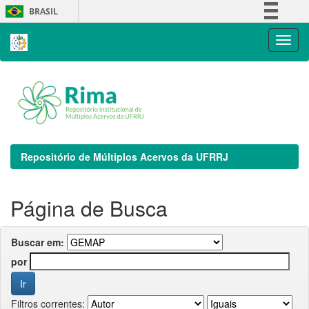
Skip
BRASIL
navigation
Simplifique!
Comunica BR
Participe
Acesso à informação
Legislação
Canais
Repositório de Múltiplos Acervos da UFRRJ
Página de Busca
Buscar em:
por
Filtros correntes: