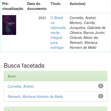
Pré-
Data do
Título
Autor(es)
visualização
documento
2021
O Brasil
Cornetta, Andrei;
na
Moreno, Camila;
retomada
Junqueira, Gabriela de
verde:
Oliveira; Barros Junior,
integrar
Orlando Aleixo de;
para
Reinach, Mariana
entregar
Homem de Mello
Busca facetada
Autor
Cornetta, Andrei
1
Reinach, Mariana Homem de Mello
1