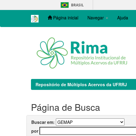
Skip
BRASIL
navigation
Página inicial
Navegar
Ajuda
Repositório de Múltiplos Acervos da UFRRJ
Página de Busca
Buscar em:
por