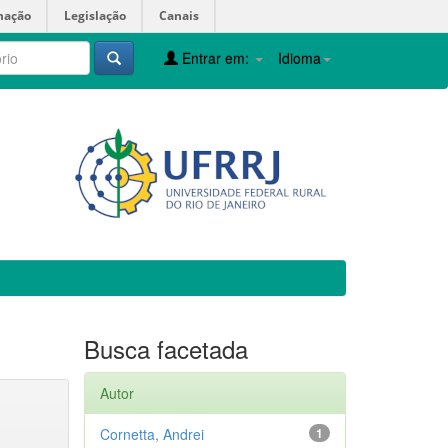
mação
Legislação
Canais
Entrar em:
Idioma
Busca facetada
Autor
Cornetta, Andrei
1