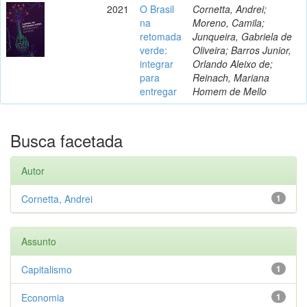
2021
O Brasil
Cornetta, Andrei;
na
Moreno, Camila;
retomada
Junqueira, Gabriela de
verde:
Oliveira; Barros Junior,
integrar
Orlando Aleixo de;
para
Reinach, Mariana
entregar
Homem de Mello
Busca facetada
Autor
Cornetta, Andrei
1
Assunto
Capitalismo
1
Economia
1