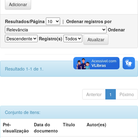
Resultados/Página
|
Ordenar registros por
Ordenar
Registro(s)
Resultado 1-1 de 1.
Anterior
1
Póximo
Conjunto de itens:
Pré-
Data do
Título
Autor(es)
visualização
documento