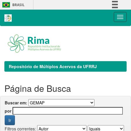
Skip
BRASIL
navigation
Simplifique!
Comunica BR
Participe
Acesso à informação
Legislação
Canais
Repositório de Múltiplos Acervos da UFRRJ
Página de Busca
Buscar em:
por
Filtros correntes: