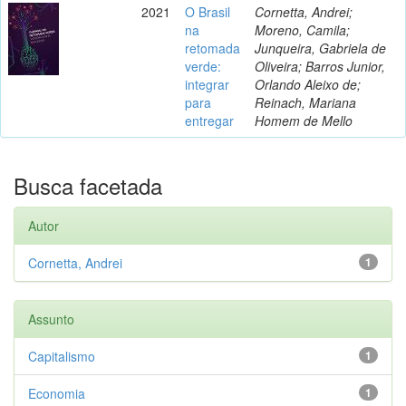
2021
O Brasil
Cornetta, Andrei;
na
Moreno, Camila;
retomada
Junqueira, Gabriela de
verde:
Oliveira; Barros Junior,
integrar
Orlando Aleixo de;
para
Reinach, Mariana
entregar
Homem de Mello
Busca facetada
Autor
Cornetta, Andrei
1
Assunto
Capitalismo
1
Economia
1