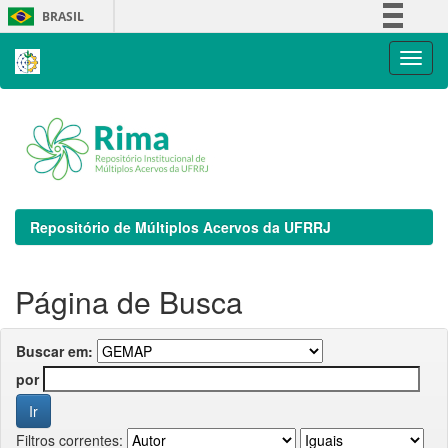
Skip
BRASIL
navigation
Simplifique!
Comunica BR
Participe
Acesso à informação
Legislação
Canais
Repositório de Múltiplos Acervos da UFRRJ
Página de Busca
Buscar em:
por
Filtros correntes: