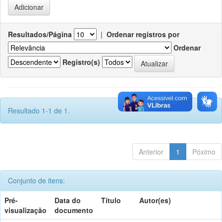
Resultados/Página
|
Ordenar registros por
Ordenar
Registro(s)
Resultado 1-1 de 1.
Anterior
1
Póximo
Conjunto de itens:
Pré-
Data do
Título
Autor(es)
visualização
documento