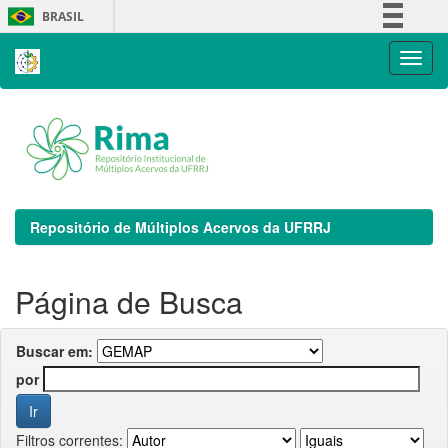
Skip
BRASIL
navigation
Simplifique!
Comunica BR
Participe
Acesso à informação
Legislação
Canais
Repositório de Múltiplos Acervos da UFRRJ
Página de Busca
Buscar em:
por
Filtros correntes: