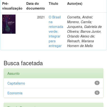
Pré-
Data do
Título
Autor(es)
visualização
documento
2021
O Brasil
Cornetta, Andrei;
na
Moreno, Camila;
retomada
Junqueira, Gabriela de
verde:
Oliveira; Barros Junior,
integrar
Orlando Aleixo de;
para
Reinach, Mariana
entregar
Homem de Mello
Busca facetada
Assunto
Capitalismo
1
Economia
1