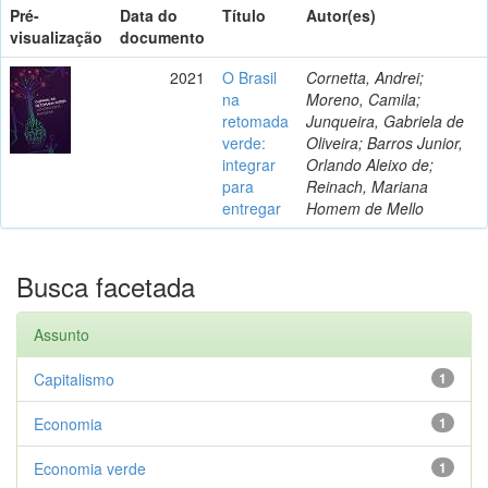
Pré-
Data do
Título
Autor(es)
visualização
documento
2021
O Brasil
Cornetta, Andrei;
na
Moreno, Camila;
retomada
Junqueira, Gabriela de
verde:
Oliveira; Barros Junior,
integrar
Orlando Aleixo de;
para
Reinach, Mariana
entregar
Homem de Mello
Busca facetada
Assunto
Capitalismo
1
Economia
1
Economia verde
1