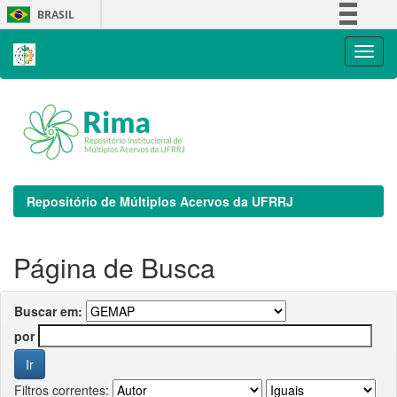
Skip
BRASIL
navigation
Simplifique!
Comunica BR
Participe
Acesso à informação
Legislação
Canais
Repositório de Múltiplos Acervos da UFRRJ
Página de Busca
Buscar em:
por
Filtros correntes: