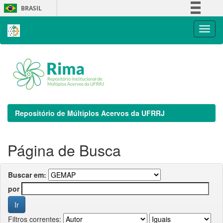
Skip
BRASIL
navigation
Simplifique!
Comunica BR
Participe
Acesso à informação
Legislação
Canais
Repositório de Múltiplos Acervos da UFRRJ
Página de Busca
Buscar em:
por
Filtros correntes: