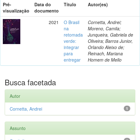
Pré-
Data do
Título
Autor(es)
visualização
documento
2021
O Brasil
Cornetta, Andrei;
na
Moreno, Camila;
retomada
Junqueira, Gabriela de
verde:
Oliveira; Barros Junior,
integrar
Orlando Aleixo de;
para
Reinach, Mariana
entregar
Homem de Mello
Busca facetada
Autor
Cornetta, Andrei
1
Assunto