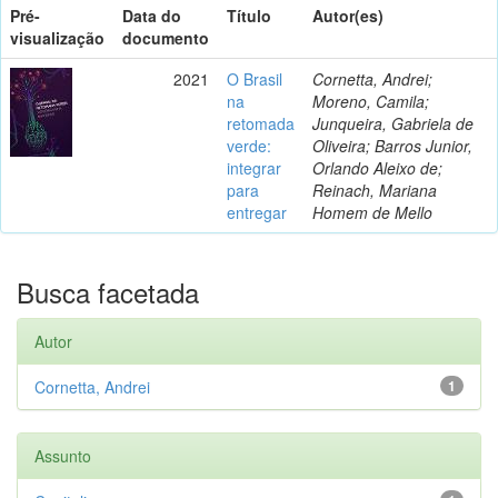
Pré-
Data do
Título
Autor(es)
visualização
documento
2021
O Brasil
Cornetta, Andrei;
na
Moreno, Camila;
retomada
Junqueira, Gabriela de
verde:
Oliveira; Barros Junior,
integrar
Orlando Aleixo de;
para
Reinach, Mariana
entregar
Homem de Mello
Busca facetada
Autor
Cornetta, Andrei
1
Assunto