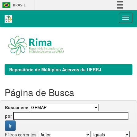
Skip
BRASIL
navigation
Simplifique!
Comunica BR
Participe
Acesso à informação
Legislação
Canais
Repositório de Múltiplos Acervos da UFRRJ
Página de Busca
Buscar em:
por
Filtros correntes: