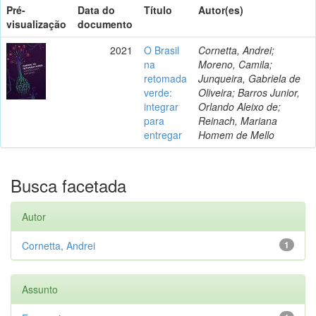
Pré-
Data do
Título
Autor(es)
visualização
documento
2021
O Brasil
Cornetta, Andrei;
na
Moreno, Camila;
retomada
Junqueira, Gabriela de
verde:
Oliveira; Barros Junior,
integrar
Orlando Aleixo de;
para
Reinach, Mariana
entregar
Homem de Mello
Busca facetada
Autor
Cornetta, Andrei
1
Assunto