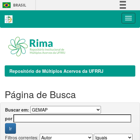
Skip
BRASIL
navigation
Simplifique!
Comunica BR
Participe
Acesso à informação
Legislação
Canais
Repositório de Múltiplos Acervos da UFRRJ
Página de Busca
Buscar em:
por
Filtros correntes: