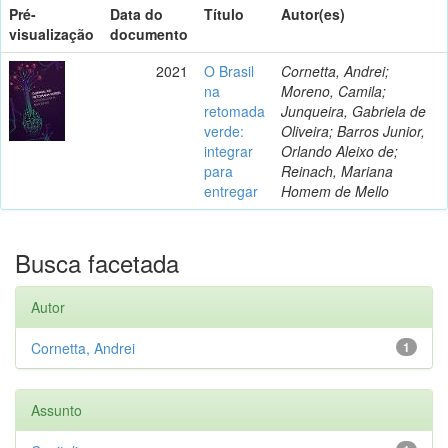
Pré-
Data do
Título
Autor(es)
visualização
documento
2021
O Brasil
Cornetta, Andrei;
na
Moreno, Camila;
retomada
Junqueira, Gabriela de
verde:
Oliveira; Barros Junior,
integrar
Orlando Aleixo de;
para
Reinach, Mariana
entregar
Homem de Mello
Busca facetada
Autor
Cornetta, Andrei
1
Assunto