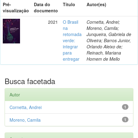
Pré-
Data do
Título
Autor(es)
visualização
documento
2021
O Brasil
Cornetta, Andrei;
na
Moreno, Camila;
retomada
Junqueira, Gabriela de
verde:
Oliveira; Barros Junior,
integrar
Orlando Aleixo de;
para
Reinach, Mariana
entregar
Homem de Mello
Busca facetada
Autor
Cornetta, Andrei
1
Moreno, Camila
1