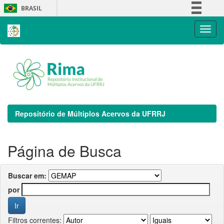
Skip
BRASIL
navigation
Simplifique!
Comunica BR
Participe
Acesso à informação
Legislação
Canais
Repositório de Múltiplos Acervos da UFRRJ
Página de Busca
Buscar em:
por
Filtros correntes: