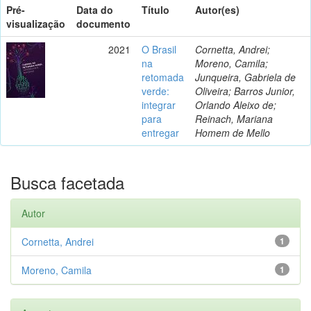
Pré-
Data do
Título
Autor(es)
visualização
documento
2021
O Brasil
Cornetta, Andrei;
na
Moreno, Camila;
retomada
Junqueira, Gabriela de
verde:
Oliveira; Barros Junior,
integrar
Orlando Aleixo de;
para
Reinach, Mariana
entregar
Homem de Mello
Busca facetada
Autor
Cornetta, Andrei
1
Moreno, Camila
1