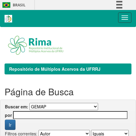
Skip
BRASIL
navigation
Simplifique!
Comunica BR
Participe
Acesso à informação
Legislação
Canais
Repositório de Múltiplos Acervos da UFRRJ
Página de Busca
Buscar em:
por
Filtros correntes: