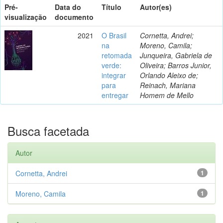
Pré-
Data do
Título
Autor(es)
visualização
documento
2021
O Brasil
Cornetta, Andrei;
na
Moreno, Camila;
retomada
Junqueira, Gabriela de
verde:
Oliveira; Barros Junior,
integrar
Orlando Aleixo de;
para
Reinach, Mariana
entregar
Homem de Mello
Busca facetada
Autor
Cornetta, Andrei
1
Moreno, Camila
1