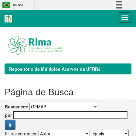
Skip
BRASIL
navigation
Simplifique!
Comunica BR
Participe
Acesso à informação
Legislação
Canais
Repositório de Múltiplos Acervos da UFRRJ
Página de Busca
Buscar em:
por
Filtros correntes: