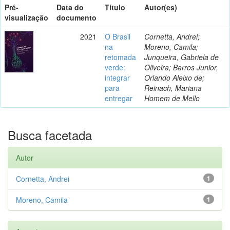
Pré-
Data do
Título
Autor(es)
visualização
documento
2021
O Brasil
Cornetta, Andrei;
na
Moreno, Camila;
retomada
Junqueira, Gabriela de
verde:
Oliveira; Barros Junior,
integrar
Orlando Aleixo de;
para
Reinach, Mariana
entregar
Homem de Mello
Busca facetada
Autor
Cornetta, Andrei
1
Moreno, Camila
1