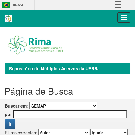
Skip
BRASIL
navigation
Simplifique!
Comunica BR
Participe
Acesso à informação
Legislação
Canais
Repositório de Múltiplos Acervos da UFRRJ
Página de Busca
Buscar em:
por
Filtros correntes: