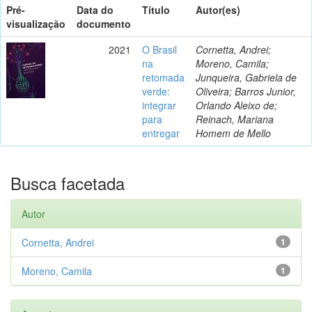
Pré-
Data do
Título
Autor(es)
visualização
documento
2021
O Brasil
Cornetta, Andrei;
na
Moreno, Camila;
retomada
Junqueira, Gabriela de
verde:
Oliveira; Barros Junior,
integrar
Orlando Aleixo de;
para
Reinach, Mariana
entregar
Homem de Mello
Busca facetada
Autor
Cornetta, Andrei
1
Moreno, Camila
1