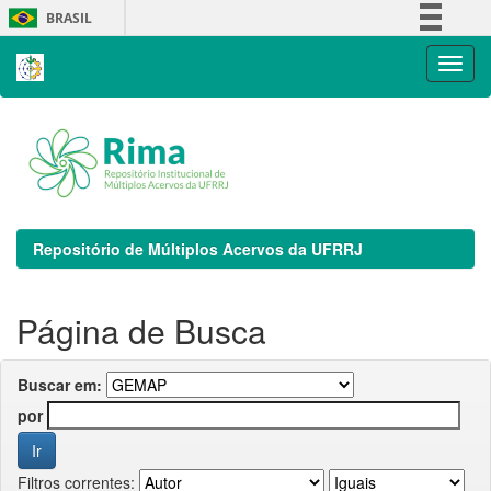
Skip
BRASIL
navigation
Simplifique!
Comunica BR
Participe
Acesso à informação
Legislação
Canais
Repositório de Múltiplos Acervos da UFRRJ
Página de Busca
Buscar em:
por
Filtros correntes: