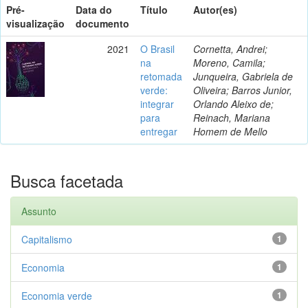
Pré-
Data do
Título
Autor(es)
visualização
documento
2021
O Brasil
Cornetta, Andrei;
na
Moreno, Camila;
retomada
Junqueira, Gabriela de
verde:
Oliveira; Barros Junior,
integrar
Orlando Aleixo de;
para
Reinach, Mariana
entregar
Homem de Mello
Busca facetada
Assunto
Capitalismo
1
Economia
1
Economia verde
1