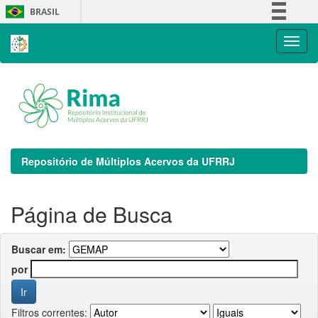
Skip
BRASIL
navigation
Simplifique!
Comunica BR
Participe
Acesso à informação
Legislação
Canais
Repositório de Múltiplos Acervos da UFRRJ
Página de Busca
Buscar em:
por
Filtros correntes: