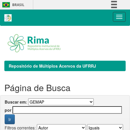
Skip
BRASIL
navigation
Simplifique!
Comunica BR
Participe
Acesso à informação
Legislação
Canais
Repositório de Múltiplos Acervos da UFRRJ
Página de Busca
Buscar em:
por
Filtros correntes: