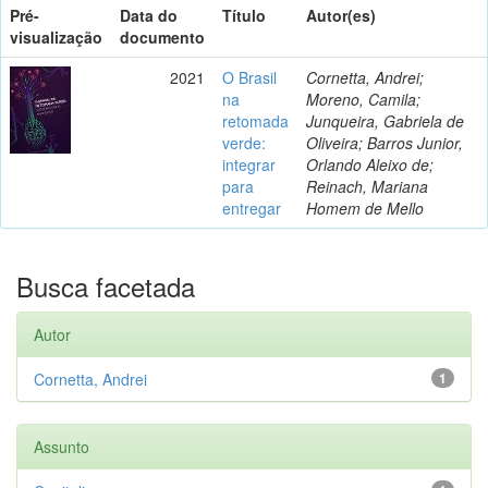
Pré-
Data do
Título
Autor(es)
visualização
documento
2021
O Brasil
Cornetta, Andrei;
na
Moreno, Camila;
retomada
Junqueira, Gabriela de
verde:
Oliveira; Barros Junior,
integrar
Orlando Aleixo de;
para
Reinach, Mariana
entregar
Homem de Mello
Busca facetada
Autor
Cornetta, Andrei
1
Assunto