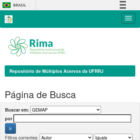
Skip
BRASIL
navigation
Simplifique!
Comunica BR
Participe
Acesso à informação
Legislação
Canais
Repositório de Múltiplos Acervos da UFRRJ
Página de Busca
Buscar em:
por
Filtros correntes: