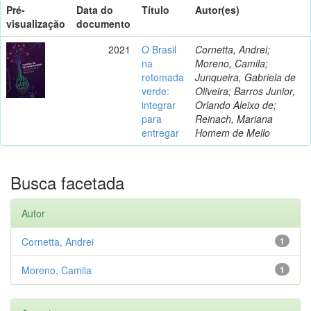
Pré-
Data do
Título
Autor(es)
visualização
documento
2021
O Brasil
Cornetta, Andrei;
na
Moreno, Camila;
retomada
Junqueira, Gabriela de
verde:
Oliveira; Barros Junior,
integrar
Orlando Aleixo de;
para
Reinach, Mariana
entregar
Homem de Mello
Busca facetada
Autor
Cornetta, Andrei
1
Moreno, Camila
1