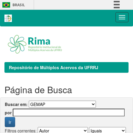
Skip
BRASIL
navigation
Simplifique!
Comunica BR
Participe
Acesso à informação
Legislação
Canais
Repositório de Múltiplos Acervos da UFRRJ
Página de Busca
Buscar em:
por
Filtros correntes: