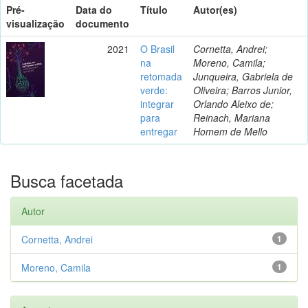
Pré-
Data do
Título
Autor(es)
visualização
documento
2021
O Brasil
Cornetta, Andrei;
na
Moreno, Camila;
retomada
Junqueira, Gabriela de
verde:
Oliveira; Barros Junior,
integrar
Orlando Aleixo de;
para
Reinach, Mariana
entregar
Homem de Mello
Busca facetada
Autor
Cornetta, Andrei
1
Moreno, Camila
1