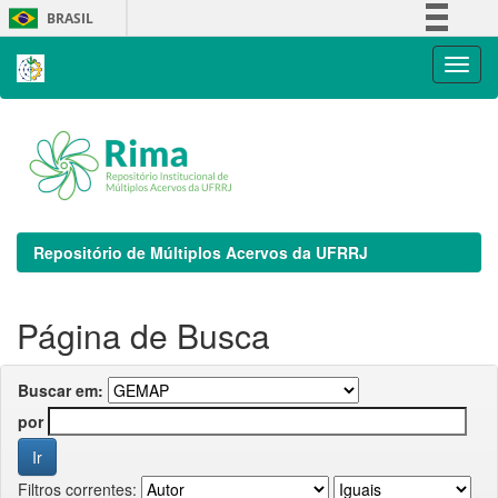
Skip
BRASIL
navigation
Simplifique!
Comunica BR
Participe
Acesso à informação
Legislação
Canais
Repositório de Múltiplos Acervos da UFRRJ
Página de Busca
Buscar em:
por
Filtros correntes: