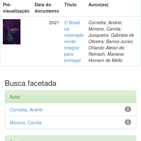
Pré-
Data do
Título
Autor(es)
visualização
documento
2021
O Brasil
Cornetta, Andrei;
na
Moreno, Camila;
retomada
Junqueira, Gabriela de
verde:
Oliveira; Barros Junior,
integrar
Orlando Aleixo de;
para
Reinach, Mariana
entregar
Homem de Mello
Busca facetada
Autor
Cornetta, Andrei
1
Moreno, Camila
1