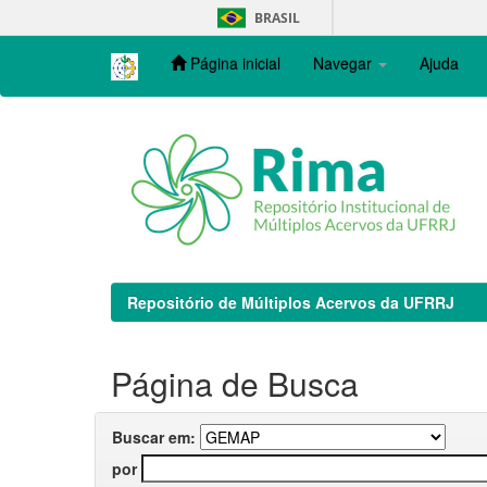
Skip
BRASIL
navigation
Página inicial
Navegar
Ajuda
Repositório de Múltiplos Acervos da UFRRJ
Página de Busca
Buscar em:
por