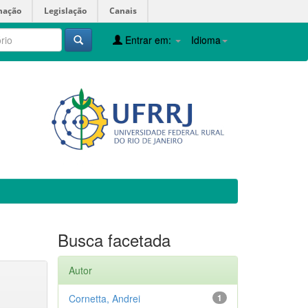
mação
Legislação
Canais
Entrar em:
Idioma
Busca facetada
Autor
Cornetta, Andrei
1