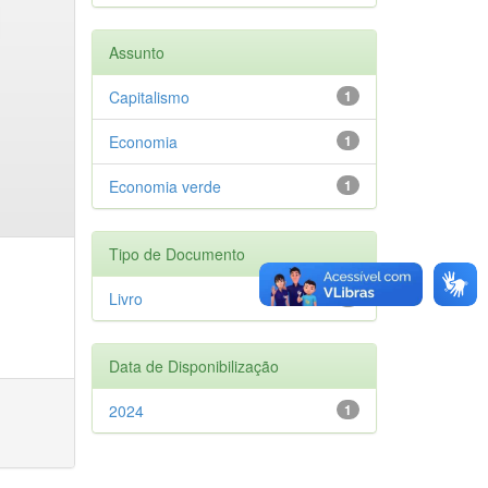
Assunto
Capitalismo
1
Economia
1
Economia verde
1
Tipo de Documento
Livro
1
Data de Disponibilização
2024
1