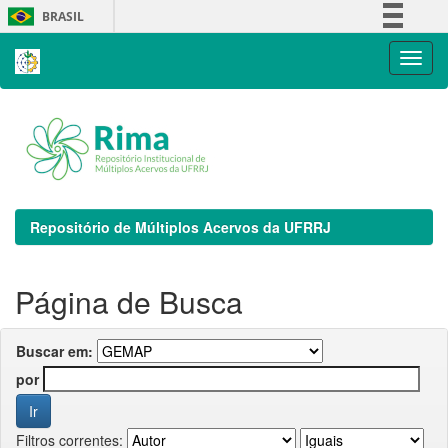
Skip
BRASIL
navigation
Simplifique!
Comunica BR
Participe
Acesso à informação
Legislação
Canais
Repositório de Múltiplos Acervos da UFRRJ
Página de Busca
Buscar em:
por
Filtros correntes: