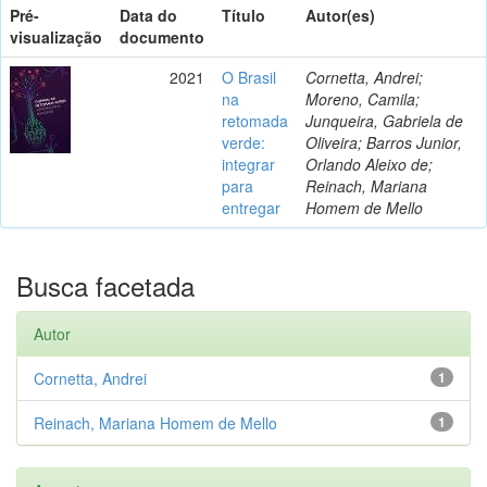
Pré-
Data do
Título
Autor(es)
visualização
documento
2021
O Brasil
Cornetta, Andrei;
na
Moreno, Camila;
retomada
Junqueira, Gabriela de
verde:
Oliveira; Barros Junior,
integrar
Orlando Aleixo de;
para
Reinach, Mariana
entregar
Homem de Mello
Busca facetada
Autor
Cornetta, Andrei
1
Reinach, Mariana Homem de Mello
1