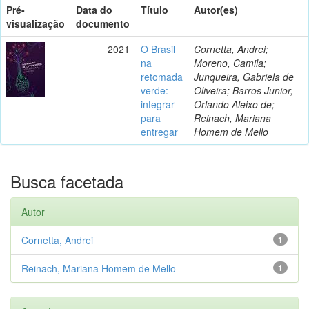
Pré-
Data do
Título
Autor(es)
visualização
documento
2021
O Brasil
Cornetta, Andrei;
na
Moreno, Camila;
retomada
Junqueira, Gabriela de
verde:
Oliveira; Barros Junior,
integrar
Orlando Aleixo de;
para
Reinach, Mariana
entregar
Homem de Mello
Busca facetada
Autor
Cornetta, Andrei
1
Reinach, Mariana Homem de Mello
1