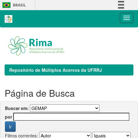
Skip
BRASIL
navigation
Simplifique!
Comunica BR
Participe
Acesso à informação
Legislação
Canais
Repositório de Múltiplos Acervos da UFRRJ
Página de Busca
Buscar em:
por
Filtros correntes: