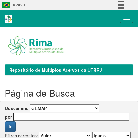
Skip
BRASIL
navigation
Simplifique!
Comunica BR
Participe
Acesso à informação
Legislação
Canais
Repositório de Múltiplos Acervos da UFRRJ
Página de Busca
Buscar em:
por
Filtros correntes: