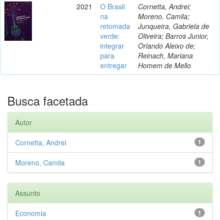
2021
O Brasil
Cornetta, Andrei;
na
Moreno, Camila;
retomada
Junqueira, Gabriela de
verde:
Oliveira; Barros Junior,
integrar
Orlando Aleixo de;
para
Reinach, Mariana
entregar
Homem de Mello
Busca facetada
Autor
Cornetta, Andrei
1
Moreno, Camila
1
Assunto
Economia
1