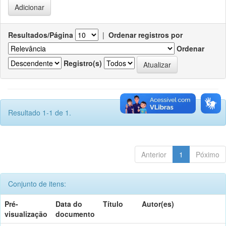
Resultados/Página
|
Ordenar registros por
Ordenar
Registro(s)
Resultado 1-1 de 1.
Anterior
1
Póximo
Conjunto de itens:
Pré-
Data do
Título
Autor(es)
visualização
documento