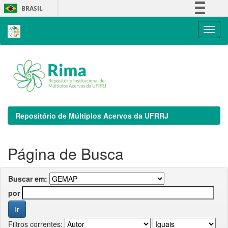
Skip
BRASIL
navigation
Simplifique!
Comunica BR
Participe
Acesso à informação
Legislação
Canais
Repositório de Múltiplos Acervos da UFRRJ
Página de Busca
Buscar em:
por
Filtros correntes: