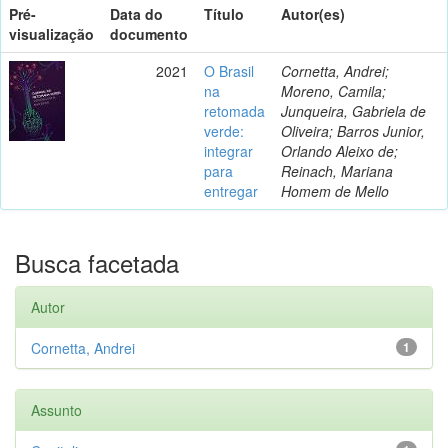
Pré-
Data do
Título
Autor(es)
visualização
documento
2021
O Brasil
Cornetta, Andrei;
na
Moreno, Camila;
retomada
Junqueira, Gabriela de
verde:
Oliveira; Barros Junior,
integrar
Orlando Aleixo de;
para
Reinach, Mariana
entregar
Homem de Mello
Busca facetada
Autor
Cornetta, Andrei
1
Assunto