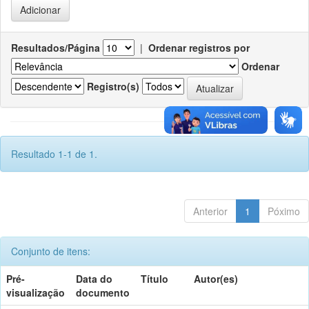
Resultados/Página
|
Ordenar registros por
Ordenar
Registro(s)
Resultado 1-1 de 1.
Anterior
1
Póximo
Conjunto de itens:
Pré-
Data do
Título
Autor(es)
visualização
documento