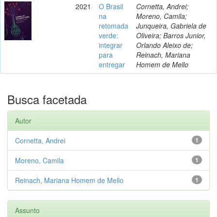
2021
O Brasil
Cornetta, Andrei;
na
Moreno, Camila;
retomada
Junqueira, Gabriela de
verde:
Oliveira; Barros Junior,
integrar
Orlando Aleixo de;
para
Reinach, Mariana
entregar
Homem de Mello
Busca facetada
Autor
Cornetta, Andrei
1
Moreno, Camila
1
Reinach, Mariana Homem de Mello
1
Assunto