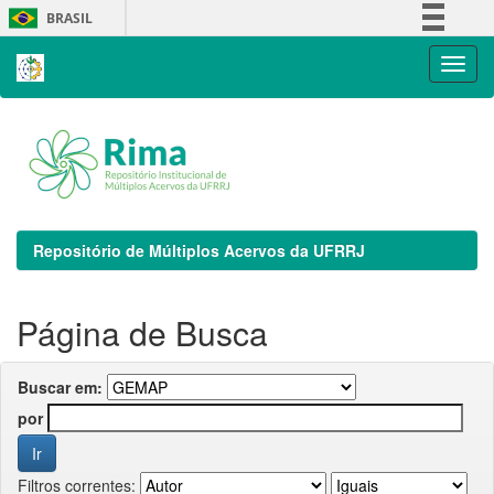
Skip
BRASIL
navigation
Simplifique!
Comunica BR
Participe
Acesso à informação
Legislação
Canais
Repositório de Múltiplos Acervos da UFRRJ
Página de Busca
Buscar em:
por
Filtros correntes: