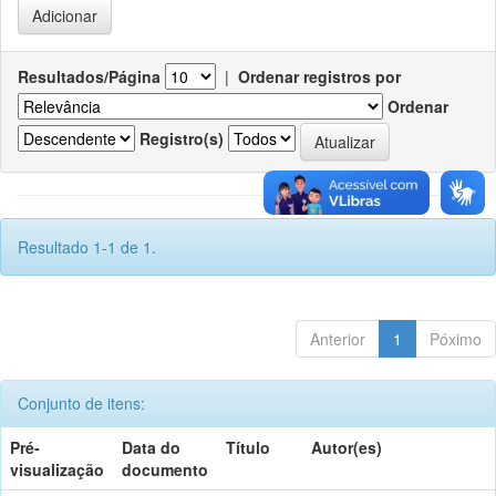
Resultados/Página
|
Ordenar registros por
Ordenar
Registro(s)
Resultado 1-1 de 1.
Anterior
1
Póximo
Conjunto de itens:
Pré-
Data do
Título
Autor(es)
visualização
documento