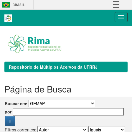
Skip
BRASIL
navigation
Simplifique!
Comunica BR
Participe
Acesso à informação
Legislação
Canais
Repositório de Múltiplos Acervos da UFRRJ
Página de Busca
Buscar em:
por
Filtros correntes: