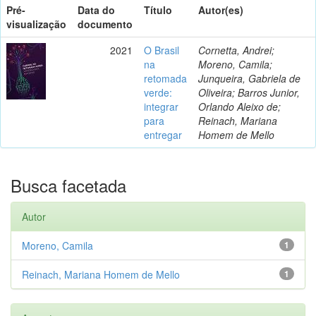
Pré-
Data do
Título
Autor(es)
visualização
documento
2021
O Brasil
Cornetta, Andrei;
na
Moreno, Camila;
retomada
Junqueira, Gabriela de
verde:
Oliveira; Barros Junior,
integrar
Orlando Aleixo de;
para
Reinach, Mariana
entregar
Homem de Mello
Busca facetada
Autor
Moreno, Camila
1
Reinach, Mariana Homem de Mello
1