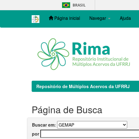
Skip
BRASIL
navigation
Página inicial
Navegar
Ajuda
Repositório de Múltiplos Acervos da UFRRJ
Página de Busca
Buscar em:
por