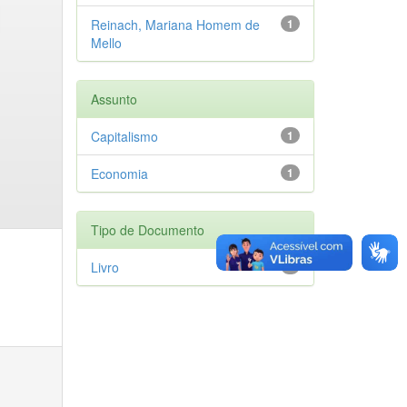
Reinach, Mariana Homem de
1
Mello
Assunto
Capitalismo
1
Economia
1
Tipo de Documento
Livro
1