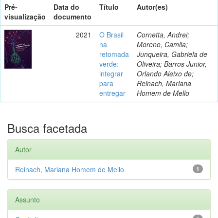
Pré-
Data do
Título
Autor(es)
visualização
documento
2021
O Brasil
Cornetta, Andrei;
na
Moreno, Camila;
retomada
Junqueira, Gabriela de
verde:
Oliveira; Barros Junior,
integrar
Orlando Aleixo de;
para
Reinach, Mariana
entregar
Homem de Mello
Busca facetada
Autor
Reinach, Mariana Homem de Mello
1
Assunto