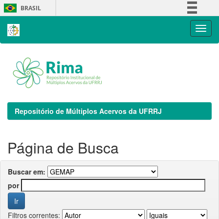
Skip
BRASIL
navigation
Simplifique!
Comunica BR
Participe
Acesso à informação
Legislação
Canais
Repositório de Múltiplos Acervos da UFRRJ
Página de Busca
Buscar em:
por
Filtros correntes: