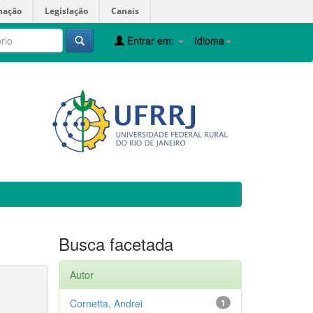
mação
Legislação
Canais
Entrar em:
Idioma
Busca facetada
Autor
Cornetta, Andrei
1