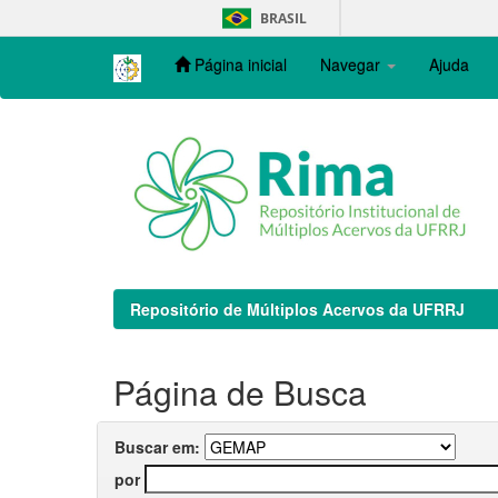
Skip
BRASIL
navigation
Página inicial
Navegar
Ajuda
Repositório de Múltiplos Acervos da UFRRJ
Página de Busca
Buscar em:
por