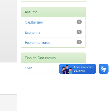
Assunto
Capitalismo
1
Economia
1
Economia verde
1
Tipo de Documento
Livro
1