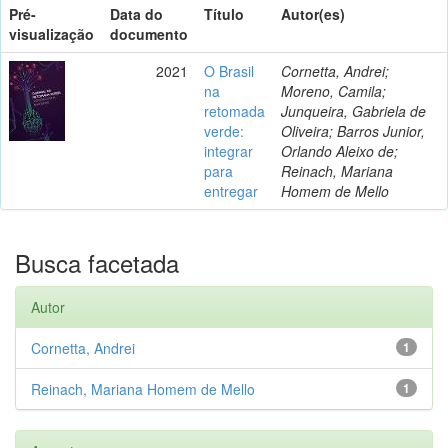
Pré-
Data do
Título
Autor(es)
visualização
documento
2021
O Brasil
Cornetta, Andrei;
na
Moreno, Camila;
retomada
Junqueira, Gabriela de
verde:
Oliveira; Barros Junior,
integrar
Orlando Aleixo de;
para
Reinach, Mariana
entregar
Homem de Mello
Busca facetada
Autor
Cornetta, Andrei
1
Reinach, Mariana Homem de Mello
1