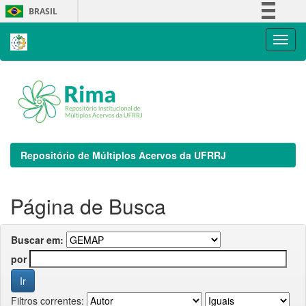
Skip
BRASIL
navigation
Simplifique!
Comunica BR
Participe
Acesso à informação
Legislação
Canais
Repositório de Múltiplos Acervos da UFRRJ
Página de Busca
Buscar em:
por
Filtros correntes: