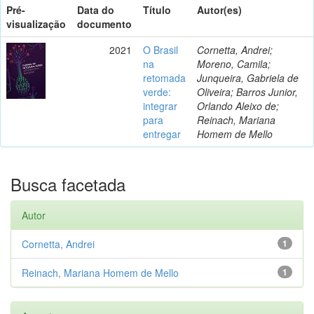
Pré-
Data do
Título
Autor(es)
visualização
documento
2021
O Brasil
Cornetta, Andrei;
na
Moreno, Camila;
retomada
Junqueira, Gabriela de
verde:
Oliveira; Barros Junior,
integrar
Orlando Aleixo de;
para
Reinach, Mariana
entregar
Homem de Mello
Busca facetada
Autor
Cornetta, Andrei
1
Reinach, Mariana Homem de Mello
1