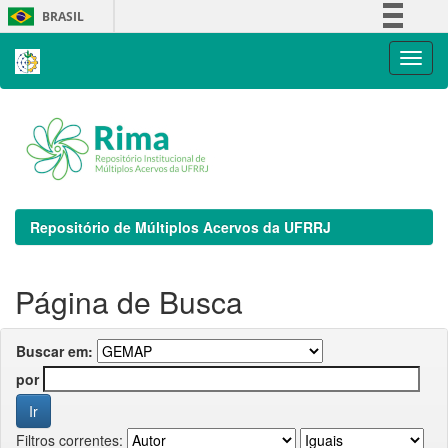
Skip
BRASIL
navigation
Simplifique!
Comunica BR
Participe
Acesso à informação
Legislação
Canais
Repositório de Múltiplos Acervos da UFRRJ
Página de Busca
Buscar em:
por
Filtros correntes: