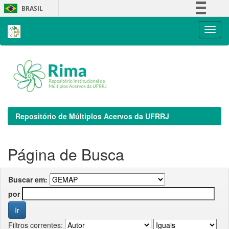
Skip
BRASIL
navigation
Simplifique!
Comunica BR
Participe
Acesso à informação
Legislação
Canais
Repositório de Múltiplos Acervos da UFRRJ
Página de Busca
Buscar em:
por
Filtros correntes: