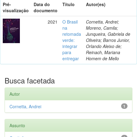
Pré-
Data do
Título
Autor(es)
visualização
documento
2021
O Brasil
Cornetta, Andrei;
na
Moreno, Camila;
retomada
Junqueira, Gabriela de
verde:
Oliveira; Barros Junior,
integrar
Orlando Aleixo de;
para
Reinach, Mariana
entregar
Homem de Mello
Busca facetada
Autor
Cornetta, Andrei
1
Assunto