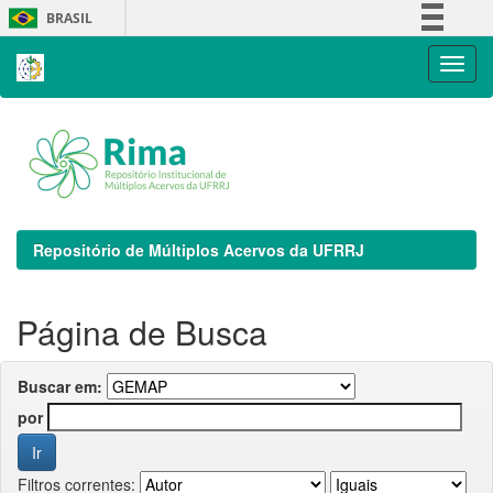
Skip
BRASIL
navigation
Simplifique!
Comunica BR
Participe
Acesso à informação
Legislação
Canais
Repositório de Múltiplos Acervos da UFRRJ
Página de Busca
Buscar em:
por
Filtros correntes: