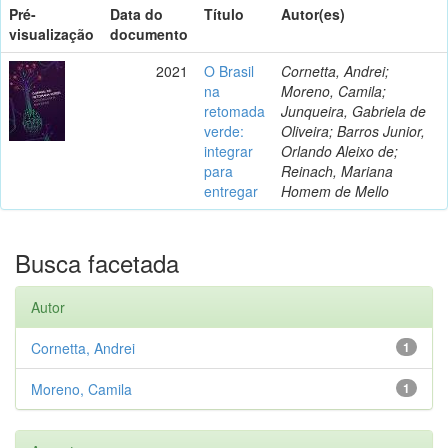
Pré-
Data do
Título
Autor(es)
visualização
documento
2021
O Brasil
Cornetta, Andrei;
na
Moreno, Camila;
retomada
Junqueira, Gabriela de
verde:
Oliveira; Barros Junior,
integrar
Orlando Aleixo de;
para
Reinach, Mariana
entregar
Homem de Mello
Busca facetada
Autor
Cornetta, Andrei
1
Moreno, Camila
1