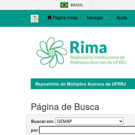
Skip
BRASIL
navigation
Página inicial
Navegar
Ajuda
Repositório de Múltiplos Acervos da UFRRJ
Página de Busca
Buscar em:
por