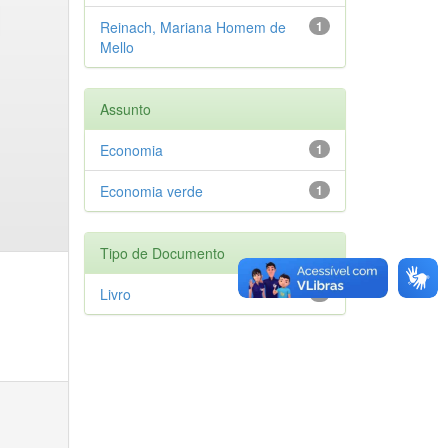
Reinach, Mariana Homem de
1
Mello
Assunto
Economia
1
Economia verde
1
Tipo de Documento
Livro
1