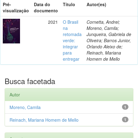
Pré-
Data do
Título
Autor(es)
visualização
documento
2021
O Brasil
Cornetta, Andrei;
na
Moreno, Camila;
retomada
Junqueira, Gabriela de
verde:
Oliveira; Barros Junior,
integrar
Orlando Aleixo de;
para
Reinach, Mariana
entregar
Homem de Mello
Busca facetada
Autor
Moreno, Camila
1
Reinach, Mariana Homem de Mello
1