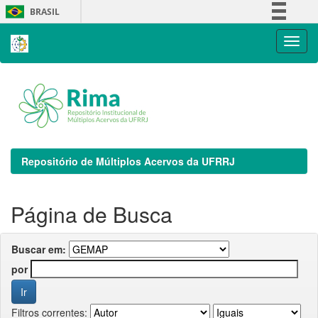
Skip
BRASIL
navigation
Simplifique!
Comunica BR
Participe
Acesso à informação
Legislação
Canais
Repositório de Múltiplos Acervos da UFRRJ
Página de Busca
Buscar em:
por
Filtros correntes: