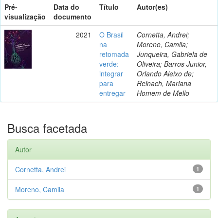
Pré-
Data do
Título
Autor(es)
visualização
documento
2021
O Brasil
Cornetta, Andrei;
na
Moreno, Camila;
retomada
Junqueira, Gabriela de
verde:
Oliveira; Barros Junior,
integrar
Orlando Aleixo de;
para
Reinach, Mariana
entregar
Homem de Mello
Busca facetada
Autor
Cornetta, Andrei
1
Moreno, Camila
1