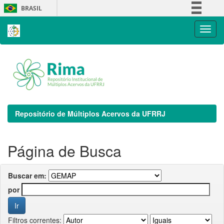
Skip
BRASIL
navigation
Simplifique!
Comunica BR
Participe
Acesso à informação
Legislação
Canais
Repositório de Múltiplos Acervos da UFRRJ
Página de Busca
Buscar em:
por
Filtros correntes: