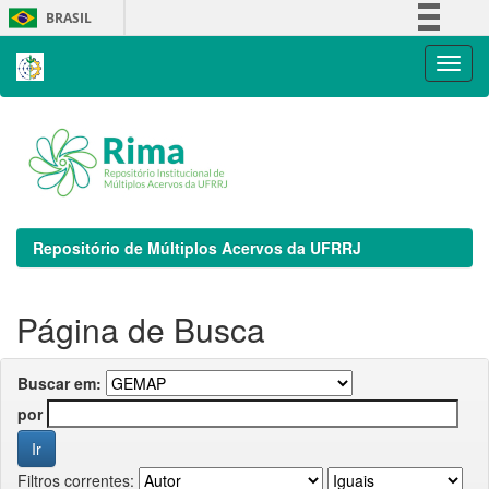
Skip
BRASIL
navigation
Simplifique!
Comunica BR
Participe
Acesso à informação
Legislação
Canais
Repositório de Múltiplos Acervos da UFRRJ
Página de Busca
Buscar em:
por
Filtros correntes: