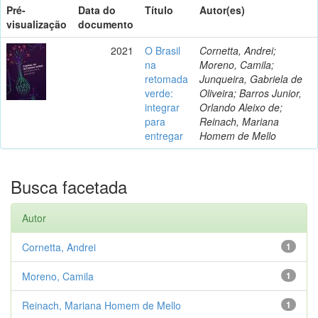
Pré-
Data do
Título
Autor(es)
visualização
documento
2021
O Brasil
Cornetta, Andrei;
na
Moreno, Camila;
retomada
Junqueira, Gabriela de
verde:
Oliveira; Barros Junior,
integrar
Orlando Aleixo de;
para
Reinach, Mariana
entregar
Homem de Mello
Busca facetada
Autor
Cornetta, Andrei
1
Moreno, Camila
1
Reinach, Mariana Homem de Mello
1