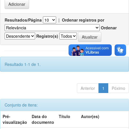
Resultados/Página
|
Ordenar registros por
Ordenar
Registro(s)
Resultado 1-1 de 1.
Anterior
1
Póximo
Conjunto de itens:
Pré-
Data do
Título
Autor(es)
visualização
documento