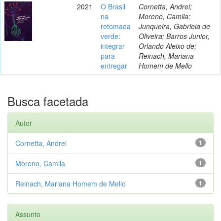
2021
O Brasil
Cornetta, Andrei;
na
Moreno, Camila;
retomada
Junqueira, Gabriela de
verde:
Oliveira; Barros Junior,
integrar
Orlando Aleixo de;
para
Reinach, Mariana
entregar
Homem de Mello
Busca facetada
Autor
Cornetta, Andrei
1
Moreno, Camila
1
Reinach, Mariana Homem de Mello
1
Assunto