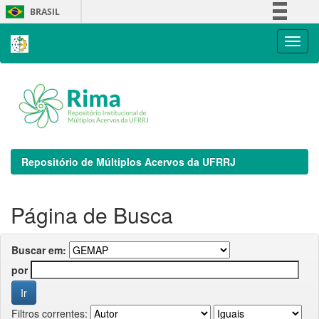
Skip
BRASIL
navigation
Simplifique!
Comunica BR
Participe
Acesso à informação
Legislação
Canais
Repositório de Múltiplos Acervos da UFRRJ
Página de Busca
Buscar em:
por
Filtros correntes: