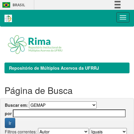
Skip
BRASIL
navigation
Simplifique!
Comunica BR
Participe
Acesso à informação
Legislação
Canais
Repositório de Múltiplos Acervos da UFRRJ
Página de Busca
Buscar em:
por
Filtros correntes: