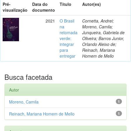
Pré-
Data do
Título
Autor(es)
visualização
documento
2021
O Brasil
Cornetta, Andrei;
na
Moreno, Camila;
retomada
Junqueira, Gabriela de
verde:
Oliveira; Barros Junior,
integrar
Orlando Aleixo de;
para
Reinach, Mariana
entregar
Homem de Mello
Busca facetada
Autor
Moreno, Camila
1
Reinach, Mariana Homem de Mello
1