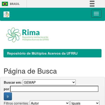
Skip
BRASIL
navigation
Simplifique!
Comunica BR
Participe
Acesso à informação
Legislação
Canais
Repositório de Múltiplos Acervos da UFRRJ
Página de Busca
Buscar em:
por
Filtros correntes: