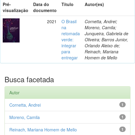
Pré-
Data do
Título
Autor(es)
visualização
documento
2021
O Brasil
Cornetta, Andrei;
na
Moreno, Camila;
retomada
Junqueira, Gabriela de
verde:
Oliveira; Barros Junior,
integrar
Orlando Aleixo de;
para
Reinach, Mariana
entregar
Homem de Mello
Busca facetada
Autor
Cornetta, Andrei
1
Moreno, Camila
1
Reinach, Mariana Homem de Mello
1