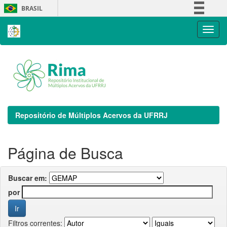
Skip
BRASIL
navigation
Simplifique!
Comunica BR
Participe
Acesso à informação
Legislação
Canais
Repositório de Múltiplos Acervos da UFRRJ
Página de Busca
Buscar em:
por
Filtros correntes: