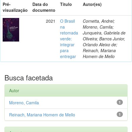
Pré-
Data do
Título
Autor(es)
visualização
documento
2021
O Brasil
Cornetta, Andrei;
na
Moreno, Camila;
retomada
Junqueira, Gabriela de
verde:
Oliveira; Barros Junior,
integrar
Orlando Aleixo de;
para
Reinach, Mariana
entregar
Homem de Mello
Busca facetada
Autor
Moreno, Camila
1
Reinach, Mariana Homem de Mello
1