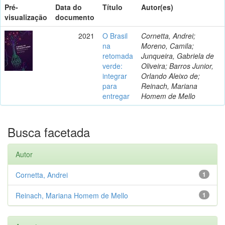
Pré-
Data do
Título
Autor(es)
visualização
documento
2021
O Brasil
Cornetta, Andrei;
na
Moreno, Camila;
retomada
Junqueira, Gabriela de
verde:
Oliveira; Barros Junior,
integrar
Orlando Aleixo de;
para
Reinach, Mariana
entregar
Homem de Mello
Busca facetada
Autor
Cornetta, Andrei
1
Reinach, Mariana Homem de Mello
1