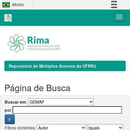
Skip
BRASIL
navigation
Simplifique!
Comunica BR
Participe
Acesso à informação
Legislação
Canais
Repositório de Múltiplos Acervos da UFRRJ
Página de Busca
Buscar em:
por
Filtros correntes: